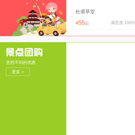
杜甫草堂
55
满意度 100
¥
起
意想不到的优惠
更多 >