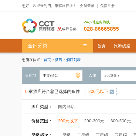
您好，欢迎来到四川康辉旅行社！
会员登录
|
免费注册
24小时服务热线
028-86665855
全部分类
首页
旅游线路
您所在位置：
首页
>
酒店
>
酒店列表
目的地
入住
0
家酒店符合您已选择的条件：
200元以下
酒店类型：
国内酒店
价格范围：
200元以下
200-300元
300-500元
星级档次：
一星级
二星级
三星级
四星级