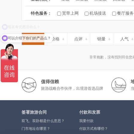
特色服务：
宽带上网
机场接送
餐厅服务
现在有优惠活动么？
可以介绍下你们的产品么？
推荐
价格
点评
销量
人气
非常抱歉，没有找到符合您
值得信赖
旅游战略合作伙伴，出境游首选品牌
签署旅游合同
付款和发票
双飞、双卧都是什么意思？
我要付款
门市地址在哪里？
付款方式有哪些？