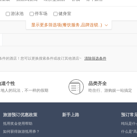
游泳池
停车场
健身室
显示更多筛选项(餐饮服务,品牌连锁..)
条件的酒店！您可以更换搜索条件或改订其他酒店~
清除筛选条件
地道个性
品类齐全
当地人的玩法，不一样的假期
吃住行、游购娱一站搞定
旅游预订优惠政策
新手上路
预订常
抵用奖金使用帮助
纯玩是什
如何获得旅游抵用券？
什么是“高