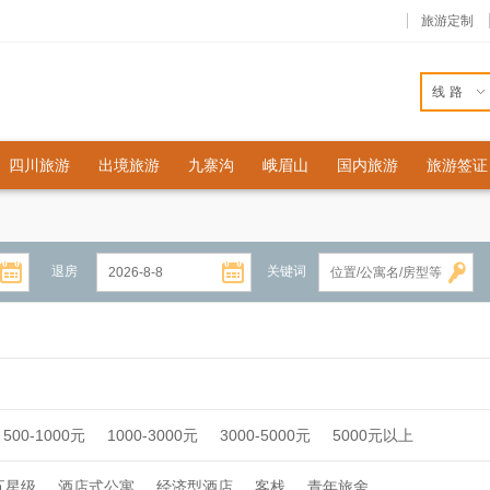
旅游定制
线路
四川旅游
出境旅游
九寨沟
峨眉山
国内旅游
旅游签证
退房
关键词
500-1000元
1000-3000元
3000-5000元
5000元以上
五星级
酒店式公寓
经济型酒店
客栈
青年旅舍