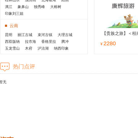
桂林山水
涠洲岛
北海银滩
阳朔
漓江
象鼻山
独秀峰
大榕树
印象刘三姐
云南
【贵族之旅】＜桂
昆明
丽江古城
束河古镇
大理古城
费0购物
西双版纳
拉市海
香格里拉
腾冲
2280
¥
玉龙雪山
木府
泸沽湖
纳西印象
洱海
双廊
崇圣寺三塔
普达措
湖南
虎跳峡
石卡雪山
瑞丽
普者黑
热门点评
张家界
凤凰古城
袁家界
天门山
黄石寨
暂无
华东
华东五市
乌镇
杭州
绍兴
南京
无锡
苏州
甪直
黄山
西溪湿地
千岛湖
上海
婺源
北京