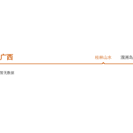
济南
青岛
烟台
威海
贵州
遵义
赤水
广西
桂林山水
涠洲岛
陕西
西安
华山
华清池
兵马俑
暂无数据
安徽
安徽
黄山
新疆