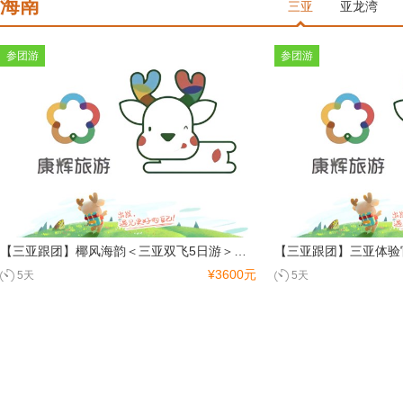
海南
北京
798艺术区
毛主席纪念堂
三亚
亚龙湾
天安门
鸟巢
恭王府
天坛
颐和园
八达岭长城
故宫
参团游
参团游
西藏
拉萨
日喀则
林芝
纳木错
雅鲁藏布大峡谷
福建
厦门
武夷山
鼓浪屿
永定土楼
【三亚跟团】椰风海韵＜三亚双飞5日游＞直升机云游，四晚连住豪华海景房
¥3600元
5天
5天
重庆
重庆
酉阳
长江三峡
武隆
大足石刻
青岛