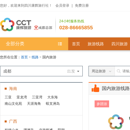
您好，欢迎来到四川康辉旅行社！
会员登录
|
免费注册
24小时服务热线
028-86665855
全部分类
首页
旅游线路
四川旅游
您所在位置：
首页
>
线路
> 国内旅游
成都
出发
周边旅游
国内旅游线路
海南
三亚
亚龙湾
三亚湾
大东海
南山文化苑
天涯海角
蜈支洲岛
参团游
广西