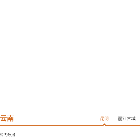
甘肃
粤港澳大湾区
澳门
香港
云南
昆明
丽江古城
暂无数据