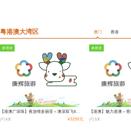
粤港澳大湾区
澳门
香港
参团游
参团游
【港澳广深珠】夜游维多丽亚＜澳深双飞6天＞0自费0购物
¥3299元
6天
5天