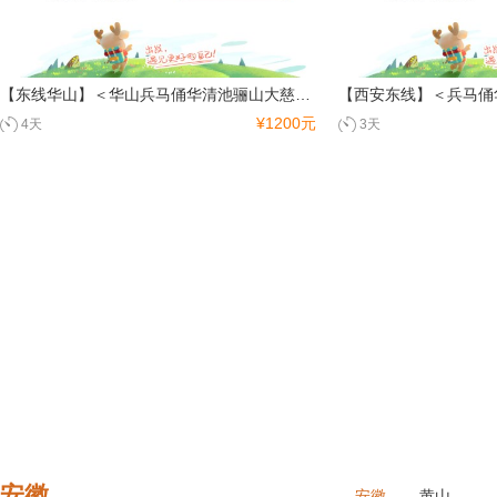
【东线华山】＜华山兵马俑华清池骊山大慈思寺大雁塔回民街4日游＞0购物
¥1200元
4天
3天
安徽
安徽
黄山